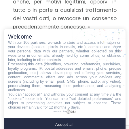
anche, per motivi legittimi, opporvi in
tutto o in parte a qualsiasi trattamento
dei vostri dati, o revocare un consenso
precedentemente concesso. »
Welcome
Per esercitare i vostri diritti o per
With our 106
partners
, we wish to store and access information on
your devices (cookies, pixels in emails, etc.), combine and share
qualsiasi domanda relativa al nostro
your personal data with our partners, whether collected on this
website or in our emails, already held by some of us, or obtained
trattamento, vi preghiamo di inviarci
later, including in other contexts.
Processing this data (identifiers, browsing, preferences, purchases,
un'e-mail a: dpo[@]kontikimedia.com o
loyalty programs, IP, postal addresses and emails, phone, precise
geolocation, etc.) allows developing and offering you services,
una lettera a : DPO Kontiki Media - 71/75
content, commercial offers and ads across your devices and
screens (including by email, post, SMS, phone, audio, and video),
Shelton Street - Londra - WC2H 9JQ -
personalising them, measuring their performance, and analysing
audiences.
Regno Unito.
You can "accept all" and withdraw your consent at any time via the
"cookies" footer link
. You can also "set detailed preferences" and
object to processing activities not subject to consent. These
Questo sito è protetto da reCAPTCHA e si applicano la
choices remain valid for 12 months 5 days.
Norme sulla privacy
e i
Termini di servizio
di Google.
powered by
Avviso
Termini e
Politica di
Informativa
Accept all
legale
condizioni
protezione
sui cookie